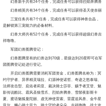
幻兽新手共有24个任务，完成任务可以获得烈焰奔腾兽
幻兽精英共有34个任务，完成任务可以获得圣天使奈丽
三宠任务共有7个任务，完成任务可以获得神兽合晶，
是解锁第三宠能力的必备材料。
幻兽大师共有52个任务，完成任务可以获得超级幻兽吉
祥噜噜。
军团幻兽图腾登记：
幻兽图腾里有的幻兽达到70级，星级达到20星即可在军
团图腾登记处进行登记。
开启幻兽图腾需要消耗军团资金，幻兽图腾名称为：冥
约守护者、异界精灵瑞拉、幻源神使诺哲、奇迹之怒泰瑞、
法师攻击型、庇佑者莉亚、裁决骑士莎菲、赐予者艾登、魅
影传说酷比、霜风圣狼雪爪、烈焰奔腾兽、雪鬃夜影斯卡
夏、蜜语魅狐曼陀丽、虚无神使雷索、雷霆追风兽、金牛星
亚尔、狮心骑士菲力、骑士守护者朵朵、吉祥噜噜、战士攻