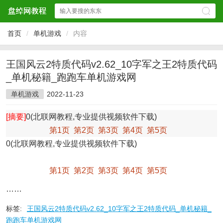
首页
/
单机游戏
/
内容
王国风云2特质代码v2.62_10字军之王2特质代码
_单机秘籍_跑跑车单机游戏网
单机游戏
2022-11-23
[摘要]
0(北联网教程,专业提供视频软件下载)
第1页
第2页
第3页
第4页
第5页
0(北联网教程,专业提供视频软件下载)
第1页
第2页
第3页
第4页
第5页
……
标签:
王国风云2特质代码v2.62_10字军之王2特质代码_单机秘籍_
跑跑车单机游戏网